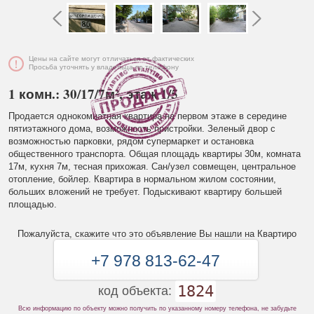
Цены на сайте могут отличаться от фактических
Просьба уточнять у владельца по телефону
1 комн.: 30/17/7м², этаж 1/5
Продается однокомнатная квартира на первом этаже в середине
пятиэтажного дома, возможность пристройки. Зеленый двор с
возможностью парковки, рядом супермаркет и остановка
общественного транспорта. Общая площадь квартиры 30м, комната
17м, кухня 7м, тесная прихожая. Сан/узел совмещен, центральное
отопление, бойлер. Квартира в нормальном жилом состоянии,
больших вложений не требует. Подыскивают квартиру большей
площадью.
Пожалуйста, скажите что это объявление Вы нашли на Квартиро
+7 978 813-62-47
1824
код объекта:
Всю информацию по объекту можно получить по указанному номеру телефона, не забудьте