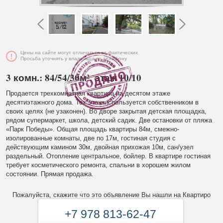
Цены на сайте могут отличаться от фактических
Просьба уточнять у владельца по телефону
3 комн.: 84/54/30м², этаж 10/10
Продается трехкомнатная квартира на десятом этаже
десятиэтажного дома. Тех.этаж используется собственником в
своих целях (не узаконен). Во дворе закрытая детская площадка,
рядом супермаркет, школа, детский садик. Две остановки от пляжа
«Парк Победы». Общая площадь квартиры 84м, смежно-
изолированные комнаты, две по 17м, гостиная студия с
действующим камином 30м, двойная прихожая 10м, сан/узел
раздельный. Отопление центральное, бойлер. В квартире гостиная
требует косметического ремонта, спальни в хорошем жилом
состоянии. Прямая продажа.
Пожалуйста, скажите что это объявление Вы нашли на Квартиро
+7 978 813-62-47