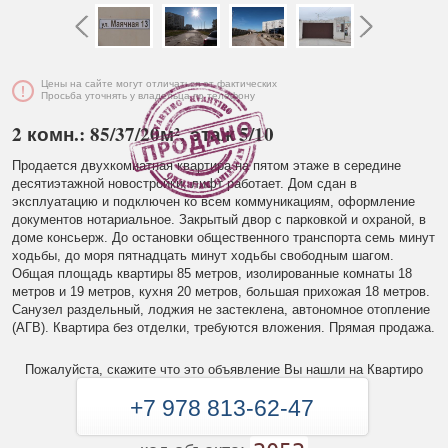
Цены на сайте могут отличаться от фактических
Просьба уточнять у владельца по телефону
2 комн.: 85/37/20м², этаж 5/10
Продается двухкомнатная квартира на пятом этаже в середине
десятиэтажной новостройки, лифт работает. Дом сдан в
эксплуатацию и подключен ко всем коммуникациям, оформление
документов нотариальное. Закрытый двор с парковкой и охраной, в
доме консьерж. До остановки общественного транспорта семь минут
ходьбы, до моря пятнадцать минут ходьбы свободным шагом.
Общая площадь квартиры 85 метров, изолированные комнаты 18
метров и 19 метров, кухня 20 метров, большая прихожая 18 метров.
Санузел раздельный, лоджия не застеклена, автономное отопление
(АГВ). Квартира без отделки, требуются вложения. Прямая продажа.
Пожалуйста, скажите что это объявление Вы нашли на Квартиро
+7 978 813-62-47