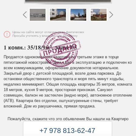
Цены на сайте могут отличаться от фактических
Просьба уточнять у владельца по телефону
1 комн.: 35/18/9м², этаж 3/5
Продается однокомнатная квартира на третьем этаже в торце
пятиэтажной новостройки. Дом сдан в эксплуатацию и подключен ко
всем коммуникациям, оформление документов нотариальное.
Закрытый двор с детской площадкой, возле дома парковка. До
остановки общественного транспорта и моря пять минут ходьбы,
недалеко минимаркет. Общая площадь квартиры 35 метров, комната
18 метров, кухня 9 метров, просторная прихожая. Санузел
совмещен, балкон не застеклен (видно море), автономное отопление
(АГВ). Квартира без отделки, оштукатуренные стены, требует
вложений. Дом из ракушечника, прямая продажа.
Пожалуйста, скажите что это объявление Вы нашли на Квартиро
+7 978 813-62-47