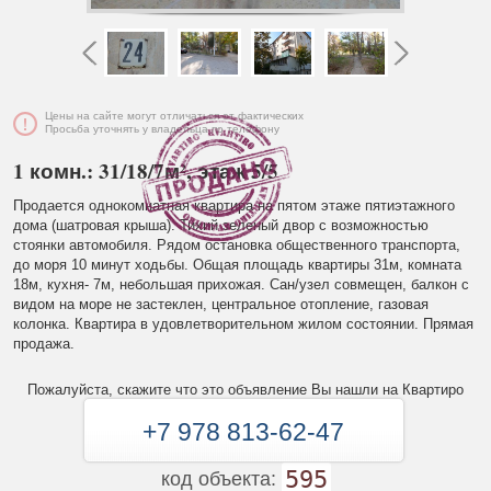
Цены на сайте могут отличаться от фактических
Просьба уточнять у владельца по телефону
1 комн.: 31/18/7м², этаж 5/5
Продается однокомнатная квартира на пятом этаже пятиэтажного
дома (шатровая крыша). Тихий зеленый двор с возможностью
стоянки автомобиля. Рядом остановка общественного транспорта,
до моря 10 минут ходьбы. Общая площадь квартиры 31м, комната
18м, кухня- 7м, небольшая прихожая. Сан/узел совмещен, балкон с
видом на море не застеклен, центральное отопление, газовая
колонка. Квартира в удовлетворительном жилом состоянии. Прямая
продажа.
Пожалуйста, скажите что это объявление Вы нашли на Квартиро
+7 978 813-62-47
595
код объекта: