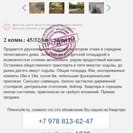
Цены на сайте могут отличаться от фактических
Просьба уточнять у владельца по телефону
2 комн.: 45/32/6м², этаж 2/5
Продается двухкомнатная квартира на втором этаже в середине
пятиэтажного дома. Зеленый двор с детской площадкой и
возможностью стоянки автомобиля, рядом продуктовый магазин.
Остановка общественного транспорта в пяти минутах ходьбы, до
рынка десять минут ходьбы. Общая площадь 45м, изолированные
комнаты 18м и 14м, кухня 6м, небольшая функциональная
прихожая. Сан/узел совмещен, балкон застеклен деревянной
столяркой, центральное отопление, бойлер. Квартира в хорошем
жилом состоянии, практически не требует вложений. Прямая
продажа.
Пожалуйста, скажите что это объявление Вы нашли на Квартиро
+7 978 813-62-47