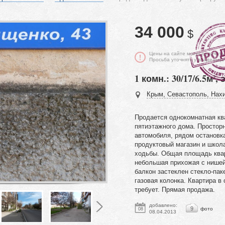
34 000
$
Цены на сайте могут отличать
Просьба уточнять у владельца
1 комн.: 30/17/6.5м², 
Крым, Севастополь, Нахи
Продается однокомнатная кв
пятиэтажного дома. Простор
автомобиля, рядом остановк
продуктовый магазин и школа
ходьбы. Общая площадь квар
небольшая прихожая с нишей
балкон застеклен стекло-пак
газовая колонка. Квартира в
требует. Прямая продажа.
добавлено:
9
фото
08
08.04.2013