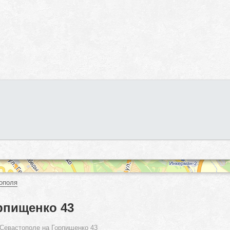
ополя
рпищенко 43
Севастополе на Горпищенко 43