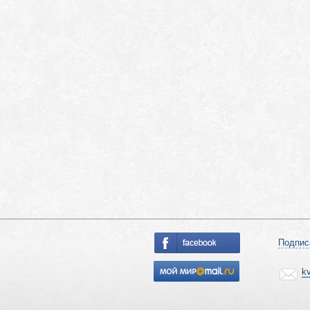
Подпис
k