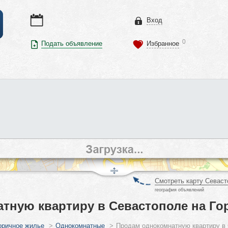
Вход
0
Подать объявление
Избранное
Смотреть карту Севаст
география объявлений
тную квартиру в Севастополе на Го
оричное жилье
>
Однокомнатные
>
Продам однокомнатную квартиру в 