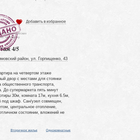
Добавить в избранное
ся от фактических
 по телефону
этаж 4/5
мовский район, ул. Горпищенко, 43
артира на четвертом этаже
ный двор с местами для стоянки
а общественного транспорта,
. До супермаркета пять минут
тиры 30м, комната 17м, кухня 6.5м,
 под шкаф. Сан/узел совмещен,
етом, центральное отопление,
 отличном состоянии, вложений не
Вторичное жилье
Однокомнатные