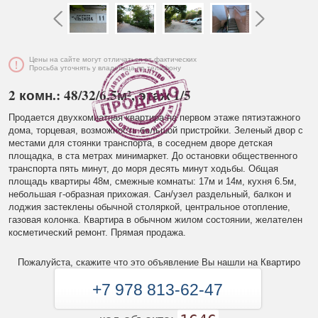
Цены на сайте могут отличаться от фактических
Просьба уточнять у владельца по телефону
2 комн.: 48/32/6.5м², этаж 1/5
Продается двухкомнатная квартира на первом этаже пятиэтажного
дома, торцевая, возможность большой пристройки. Зеленый двор с
местами для стоянки транспорта, в соседнем дворе детская
площадка, в ста метрах минимаркет. До остановки общественного
транспорта пять минут, до моря десять минут ходьбы. Общая
площадь квартиры 48м, смежные комнаты: 17м и 14м, кухня 6.5м,
небольшая г-образная прихожая. Сан/узел раздельный, балкон и
лоджия застеклены обычной столяркой, центральное отопление,
газовая колонка. Квартира в обычном жилом состоянии, желателен
косметический ремонт. Прямая продажа.
Пожалуйста, скажите что это объявление Вы нашли на Квартиро
+7 978 813-62-47