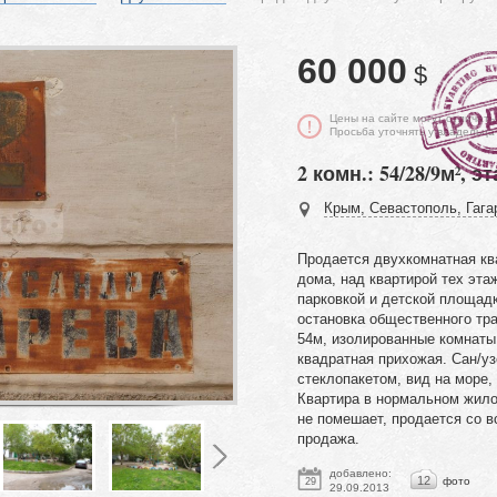
60 000
$
Цены на сайте могут отличать
Просьба уточнять у владельца
2 комн.: 54/28/9м², эт
Крым, Севастополь, Гагар
Продается двухкомнатная кв
дома, над квартирой тех эта
парковкой и детской площадк
остановка общественного тр
54м, изолированные комнаты 
квадратная прихожая. Сан/у
стеклопакетом, вид на море,
Квартира в нормальном жило
не помешает, продается со 
продажа.
добавлено:
12
фото
29
29.09.2013