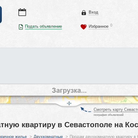
Вход
0
Подать объявление
Избранное
Смотреть карту Севаст
география объявлений
тную квартиру в Севастополе на Кос
оричное жилье
>
Двухкомнатные
>
Продам двухкомнатную квартиру в 