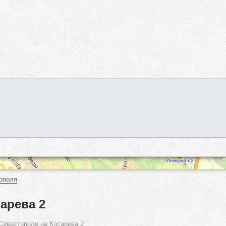
ополя
арева 2
Севастополе на Косарева 2