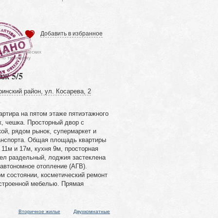
Добавить в избранное
ся от фактических
 по телефону
аж 5/5
инский район, ул. Косарева, 2
артира на пятом этаже пятиэтажного
ж, чешка. Просторный двор с
ой, рядом рынок, супермаркет и
анспорта. Общая площадь квартиры
11м и 17м, кухня 9м, просторная
зел раздельный, лоджия застеклена
 автономное отопление (АГВ).
м состоянии, косметический ремонт
встроенной мебелью. Прямая
Вторичное жилье
Двухкомнатные