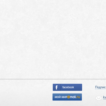
Подпис
k