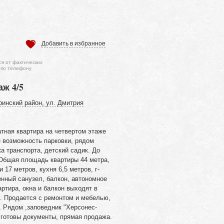
Добавить в избранное
ся от фактических
 по телефону
аж 4/5
ринский район, ул. Дмитрия
тная квартира на четвертом этаже
е возможность парковки, рядом
ка транспорта, детский садик. До
Общая площадь квартиры 44 метра,
17 метров, кухня 6,5 метров, г-
нный санузел, балкон, автономное
артира, окна и балкон выходят в
а. Продается с ремонтом и мебелью,
. Рядом ,заповедник "Херсонес-
 готовы документы, прямая продажа.