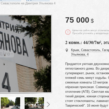
в Севастополе на Дмитрия Ульянова 4
75 000
$
Цены на сайте могут отличать
Просьба уточнять у владельца
2 комн.: 44/30/7м², эт
Крым, Севастополь, Гага
Ульянова, 4
Продается уютная двухкомна
пятиэтажного дома. Во двор
супермаркет, рынок, останов
пляжей семь минут ходьбы. 
смежные комнаты 13 метров и 
образная прихожая. Совмеще
отопление (АГВ). Светлая кв
тихий дворик, южная сторон
стоят стеклопакеты, ламинат
Таврический". 16 июня будут