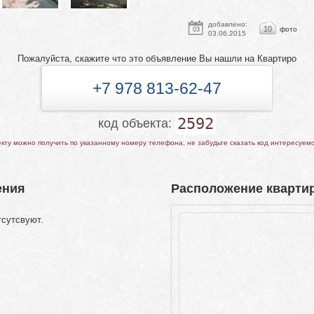
добавлено:
10
фото
03
03.06.2015
Пожалуйста, скажите что это объявление Вы нашли на Квартиро
+7 978 813-62-47
2592
код объекта:
ту можно получить по указанному номеру телефона, не забудьте сказать код интересуем
ения
Расположение квартир
тсутсвуют.