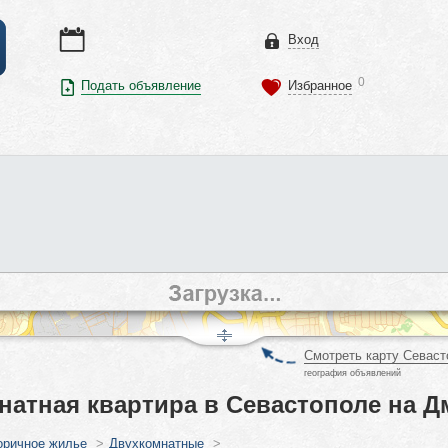
Вход
0
Подать объявление
Избранное
Смотреть карту Севаст
география объявлений
натная квартира в Севастополе на Д
оричное жилье
>
Двухкомнатные
>