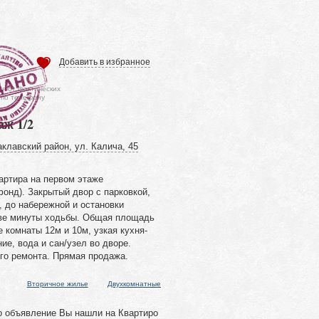
Добавить в избранное
ся от фактических
 по телефону
аж 1/2
клавский район, ул. Калича, 45
артира на первом этаже
онд). Закрытый двор с парковкой,
, до набережной и остановки
две минуты ходьбы. Общая площадь
 комнаты 12м и 10м, узкая кухня-
ие, вода и сан/узел во дворе.
го ремонта. Прямая продажа.
Вторичное жилье
Двухкомнатные
о объявление Вы нашли на Квартиро