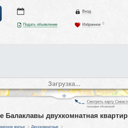
Вход
0
Подать объявление
Избранное
Смотреть карту Севаст
география объявлений
е Балаклавы двухкомнатная квартир
оричное жилье
>
Двухкомнатные
>