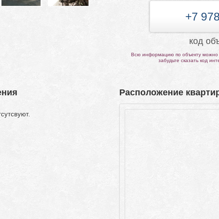
+7 978
код об
Всю информацию по объекту можно 
забудьте сказать код ин
ения
Расположение квартир
тсутсвуют.