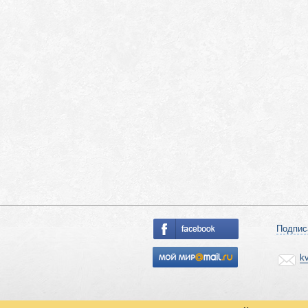
Подпис
k