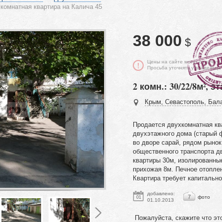
комнатная квартира на Калича 45
38 000
$
Цены на сайте могут отличать
Просьба уточнять у владельца
2 комн.: 30/22/8м², эт
Крым, Севастополь, Бала
Продается двухкомнатная кв
двухэтажного дома (старый ф
во дворе сарай, рядом рынок
общественного транспорта 
квартиры 30м, изолированные
прихожая 8м. Печное отоплен
Квартира требует капитально
добавлено:
7
фото
01
01.10.2013
Пожалуйста, скажите что эт