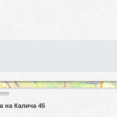
ополя
а на Калича 45