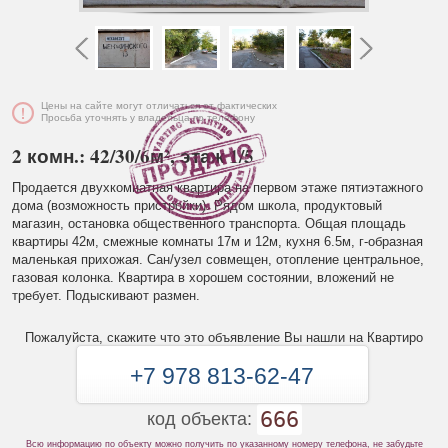
Цены на сайте могут отличаться от фактических
Просьба уточнять у владельца по телефону
2 комн.: 42/30/6м², этаж 1/5
Продается двухкомнатная квартира на первом этаже пятиэтажного
дома (возможность пристройки). Рядом школа, продуктовый
магазин, остановка общественного транспорта. Общая площадь
квартиры 42м, смежные комнаты 17м и 12м, кухня 6.5м, г-образная
маленькая прихожая. Сан/узел совмещен, отопление центральное,
газовая колонка. Квартира в хорошем состоянии, вложений не
требует. Подыскивают размен.
Пожалуйста, скажите что это объявление Вы нашли на Квартиро
+7 978 813-62-47
666
код объекта:
Всю информацию по объекту можно получить по указанному номеру телефона, не забудьте