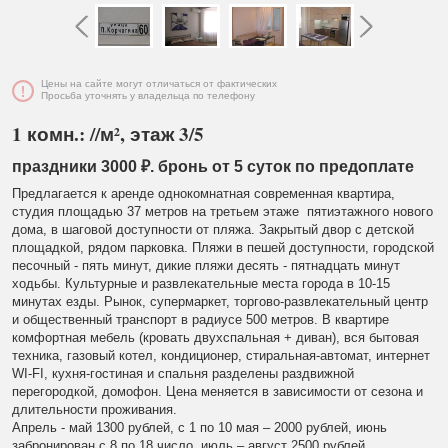
Цены на сайте могут отличаться от фактических
Просьба уточнять у владельца по телефону
1 комн.: //м², этаж 3/5
праздники 3000 ₽. бронь от 5 суток по предоплате
Предлагается к аренде однокомнатная современная квартира,
студия площадью 37 метров на третьем этаже пятиэтажного нового
дома, в шаговой доступности от пляжа. Закрытый двор с детской
площадкой, рядом парковка. Пляжи в пешей доступности, городской
песочный - пять минут, дикие пляжи десять - пятнадцать минут
ходьбы. Культурные и развлекательные места города в 10-15
минутах езды. Рынок, супермаркет, торгово-развлекательный центр
и общественный транспорт в радиусе 500 метров. В квартире
комфортная мебель (кровать двухспальная + диван), вся бытовая
техника, газовый котел, кондиционер, стиральная-автомат, интернет
WI-FI, кухня-гостиная и спальня разделены раздвижной
перегородкой, домофон. Цена меняется в зависимости от сезона и
длительности проживания.
Апрель - май 1300 рублей, с 1 по 10 мая – 2000 рублей, июнь
забронирован с 8 по 18 число, июль – август 2500 рублей.