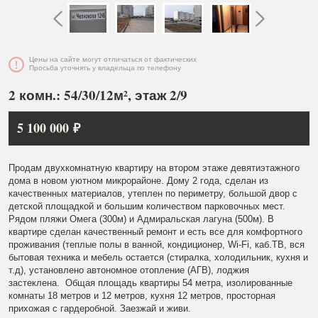
Цены на сайте могут отличаться от фактических
Просьба уточнять у владельца по телефону
2 комн.: 54/30/12м², этаж 2/9
5 100 000 ₽
Продам двухкомнатную квартиру на втором этаже девятиэтажного
дома в новом уютном микрорайоне. Дому 2 года, сделан из
качественных материалов, утеплен по периметру, большой двор с
детской площадкой и большим количеством парковочных мест.
Рядом пляжи Омега (300м) и Адмиральская лагуна (500м). В
квартире сделан качественный ремонт и есть все для комфортного
проживания (теплые полы в ванной, кондиционер, Wi-Fi, каб.ТВ, вся
бытовая техника и мебель остается (стиралка, холодильник, кухня и
т.д), установлено автономное отопление (АГВ), лоджия
застеклена. Общая площадь квартиры 54 метра, изолированные
комнаты 18 метров и 12 метров, кухня 12 метров, просторная
прихожая с гардеробной. Заезжай и живи.