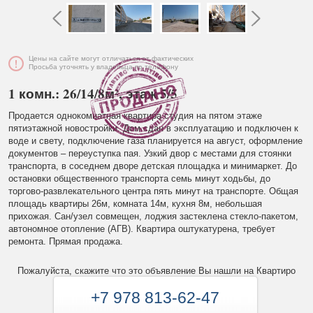
Цены на сайте могут отличаться от фактических
Просьба уточнять у владельца по телефону
1 комн.: 26/14/8м², этаж 5/5
Продается однокомнатная квартира студия на пятом этаже
пятиэтажной новостройки. Дом сдан в эксплуатацию и подключен к
воде и свету, подключение газа планируется на август, оформление
документов – переуступка пая. Узкий двор с местами для стоянки
транспорта, в соседнем дворе детская площадка и минимаркет. До
остановки общественного транспорта семь минут ходьбы, до
торгово-развлекательного центра пять минут на транспорте. Общая
площадь квартиры 26м, комната 14м, кухня 8м, небольшая
прихожая. Сан/узел совмещен, лоджия застеклена стекло-пакетом,
автономное отопление (АГВ). Квартира оштукатурена, требует
ремонта. Прямая продажа.
Пожалуйста, скажите что это объявление Вы нашли на Квартиро
+7 978 813-62-47