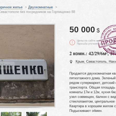
оричное жилье
>
Двухкомнатные
>
евастополе без посредников на Горпищенко 88
50 000
$
Цены на сайте могут отличать
Просьба уточнять у владельца
2 комн.: 42/29/6м², эт
Крым, Севастополь, Нахи
Продается двухкомнатная кв
пятиэтажного дома. Зеленый
рядом супермаркет, детский 
транспорта. Общая площадь 
комнаты 17м и 12м, кухня 6м
узел совмещен, балкон с ви
стеклопакетом, центральное 
Квартира в хорошем жилом с
Подыскивают обмен.