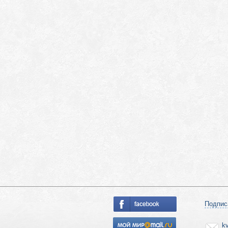
Подпис
k