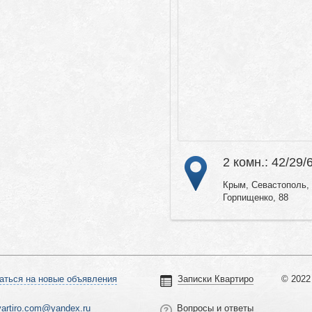
2 комн.: 42/29/
Крым, Севастополь, 
Горпищенко, 88
аться на новые объявления
Записки Квартиро
© 2022 
vartiro.com@yandex.ru
Вопросы и ответы