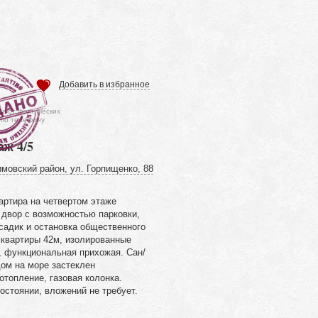
Добавить в избранное
ся от фактических
 по телефону
аж 4/5
мовский район, ул. Горпищенко, 88
артира на четвертом этаже
 двор с возможностью парковки,
садик и остановка общественного
квартиры 42м, изолированные
, функциональная прихожая. Сан/
дом на море застеклен
отопление, газовая колонка.
остоянии, вложений не требует.