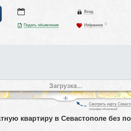
Вход
0
Подать объявление
Избранное
Смотреть карту Севаст
география объявлений
тную квартиру в Севастополе без п