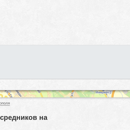
ополя
осредников на