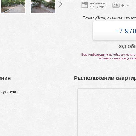
добавлено:
10
фото
17
17.09.2013
Пожалуйста, скажите что эт
+7 978
код об
Всю информацию по объекту можно 
забудьте сказать код ин
ения
Расположение квартир
тсутсвуют.