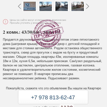
Цены на сайте могут отличаться от фактических
Просьба уточнять у владельца по телефону
2 комн.: 43/30/6м², этаж 5/5
Продается двухкомнатная квартира на пятом этаже пятиэтажного
дома (шатровая крыша). Просторный двор с детской площадкой и
местами для стоянки автомобиля. Рядом остановка общественного
транспорта, сквер для прогулок с видом на бухту и продуктовый
магазин. Общая площадь квартиры 43м, изолированные комнаты
18м и 12м, кухня 6,5м, небольшая прихожая. Сан/узел раздельный,
балкон не застеклен, центральное отопление, газовая колонка.
Квартира в удовлетворительном жилом состоянии, косметический
ремонт не помешает. В квартире прописаны два
несовершеннолетних ребенка. Подыскивают размен.
Пожалуйста, скажите что это объявление Вы нашли на Квартиро
+7 978 813-62-47