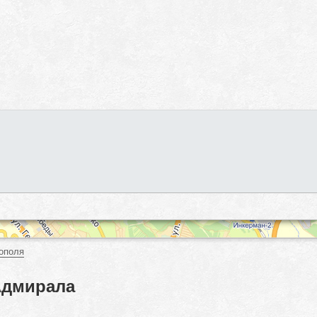
ополя
Адмирала