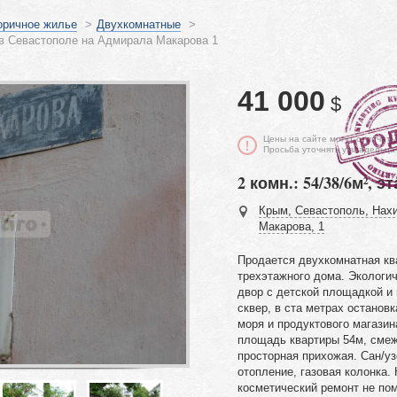
оричное жилье
>
Двухкомнатные
>
 в Севастополе на Адмирала Макарова 1
41 000
$
Цены на сайте могут отличать
Просьба уточнять у владельца
2 комн.: 54/38/6м², эт
Крым, Севастополь, Нах
Макарова, 1
Продается двухкомнатная кв
трехэтажного дома. Экологич
двор с детской площадкой и 
сквер, в ста метрах останов
моря и продуктового магази
площадь квартиры 54м, смеж
просторная прихожая. Сан/у
отопление, газовая колонка.
косметический ремонт не по