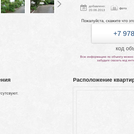
добавлено:
11
фото
20
20.06.2013
Пожалуйста, скажите что эт
+7 978
код об
Всю информацию по объекту можно 
забудьте сказать код ин
ения
Расположение квартир
тсутсвуют.