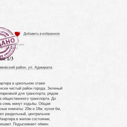
Добавить в избранное
ся от фактических
 по телефону
аж 1/3
имовский район, ул. Адмирала
артира в цокольном этаже
ески чистый район города. Зеленый
парковкой для транспорта, рядом
ка общественного транспорта. До
на семь минут ходьбы. Общая
ные комнаты: 20м и 18м, кухня 6м,
зел раздельный, центральное
 Квартира в жилом состоянии,
мешает. Подыскивают обмен.