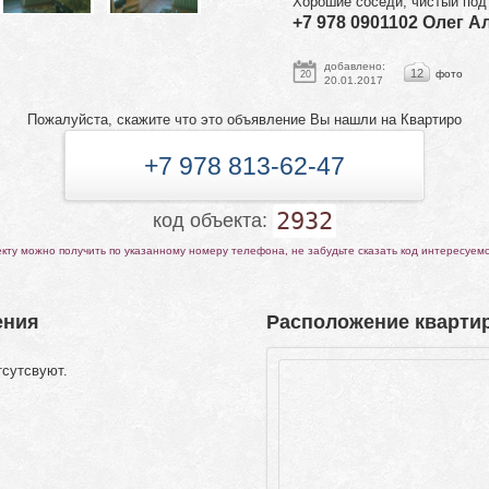
Хорошие соседи, чистый под
+7 978 0901102 Олег 
добавлено:
12
фото
20
20.01.2017
Пожалуйста, скажите что это объявление Вы нашли на Квартиро
+7 978 813-62-47
2932
код объекта:
ту можно получить по указанному номеру телефона, не забудьте сказать код интересуем
ения
Расположение квартир
тсутсвуют.