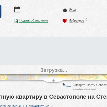
Вход
0
Подать объявление
Избранное
Смотреть карту Севаст
география объявлений
тную квартиру в Севастополе на Сте
оричное жилье
>
Однокомнатные
>