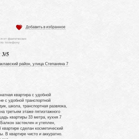
Добавить в избранное
ся от фактических
 по телефону
 3/5
клавский район, улица Степаняна 7
натная квартира с удобной
не с удобной транспортной
дик, школа, транспортная развязка,
 на третьем этаже пятиэтажного
адь квартиры 33 метра, кухня 7
 Балкон застеклен и утеплен,
В квартире сделан косметический
ы. В квартире чисто и аккуратно.