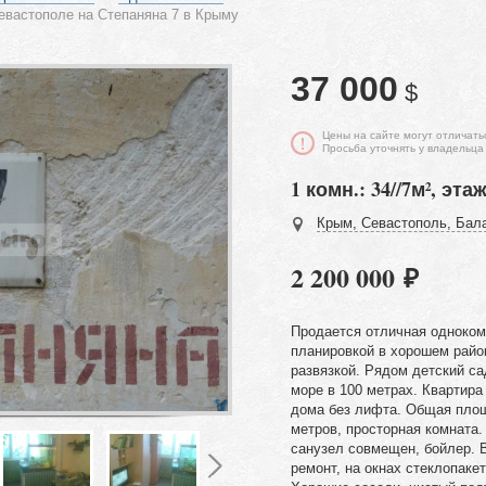
евастополе на Степаняна 7 в Крыму
37 000
$
Цены на сайте могут отличать
Просьба уточнять у владельца
1 комн.: 34//7м², этаж
Крым, Севастополь, Бала
2 200 000 ₽
Продается отличная одноком
планировкой в хорошем райо
развязкой. Рядом детский са
море в 100 метрах. Квартира
дома без лифта. Общая площ
метров, просторная комната.
санузел совмещен, бойлер. 
ремонт, на окнах стеклопакет