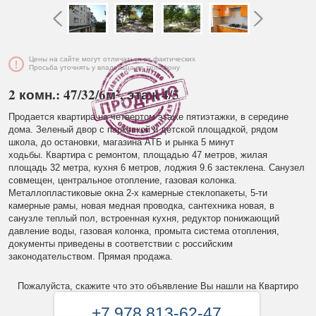
Цены на сайте могут отличаться от фактических
Просьба уточнять у владельца по телефону
2 комн.: 47/32/6м², этаж 4/5
Продается квартира на четвертом этаже пятиэтажки, в середине
дома. Зеленый двор с парковкой и детской площадкой, рядом
школа, до остановки, магазина АТБ и рынка 5 минут
ходьбы. Квартира с ремонтом, площадью 47 метров, жилая
площадь 32 метра, кухня 6 метров, лоджия 9.6 застеклена. Санузел
совмещен, центральное отопление, газовая колонка.
Металлопластиковые окна 2-х камерные стеклопакеты, 5-ти
камерные рамы, новая медная проводка, сантехника новая, в
санузле теплый пол, встроенная кухня, редуктор понижающий
давление воды, газовая колонка, промыта система отопления,
документы приведены в соответствии с российским
законодательством. Прямая продажа.
Пожалуйста, скажите что это объявление Вы нашли на Квартиро
+7 978 813-62-47