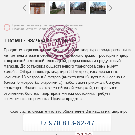
Цены на сайте могут отличаться от фактических
Просьба уточнять у владельца по телефону
1 комн.: 38/26/4м², этаж 3/5
Продается однокомнатная малосемейная квартира коридорного типа
на третьем этаже в середине пятиэтажного дома. Просторный двор
с парковкой и детской площадкой, рядом школа и продуктовый
магазин. До остановки общественного транспорта семь минут
ходьбы. Общая площадь квартиры 38 метров, изолированные
комнаты: 18 метров и 8 метров (вместо кухни), кухня вынесена на
балкон 5 метров (электроплита), небольшая прихожая. Санузел
совмещен, балкон застеклен обычной соляркой, центральное
отопление, бойлер. Квартира в жилом состоянии, требует
косметического ремонта. Прямая продажа.
Пожалуйста, скажите что это объявление Вы нашли на Квартиро
+7 978 813-62-47