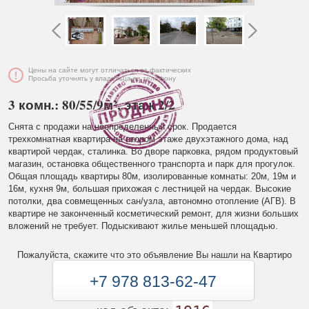
Цены на сайте могут отличаться от фактических
Просьба уточнять у владельца по телефону
3 комн.: 80/55/9м², этаж 2/2
Снята с продажи на неопределенный срок. Продается
трехкомнатная квартира на втором этаже двухэтажного дома, над
квартирой чердак, сталинка. Во дворе парковка, рядом продуктовый
магазин, остановка общественного транспорта и парк для прогулок.
Общая площадь квартиры 80м, изолированные комнаты: 20м, 19м и
16м, кухня 9м, большая прихожая с лестницей на чердак. Высокие
потолки, два совмещенных сан/узла, автономно отопление (АГВ). В
квартире не законченный косметический ремонт, для жизни больших
вложений не требует. Подыскивают жилье меньшей площадью.
Пожалуйста, скажите что это объявление Вы нашли на Квартиро
+7 978 813-62-47