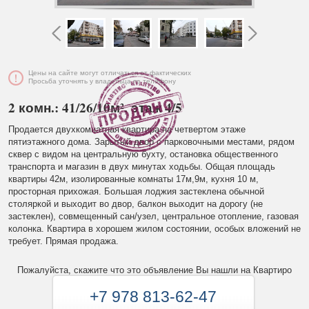
Цены на сайте могут отличаться от фактических
Просьба уточнять у владельца по телефону
2 комн.: 41/26/10м², этаж 4/5
Продается двухкомнатная квартира на четвертом этаже
пятиэтажного дома. Зарытый двор с парковочными местами, рядом
сквер с видом на центральную бухту, остановка общественного
транспорта и магазин в двух минутах ходьбы. Общая площадь
квартиры 42м, изолированные комнаты 17м,9м, кухня 10 м,
просторная прихожая. Большая лоджия застеклена обычной
столяркой и выходит во двор, балкон выходит на дорогу (не
застеклен), совмещенный сан/узел, центральное отопление, газовая
колонка. Квартира в хорошем жилом состоянии, особых вложений не
требует. Прямая продажа.
Пожалуйста, скажите что это объявление Вы нашли на Квартиро
+7 978 813-62-47