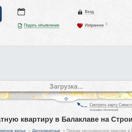
Вход
0
Подать объявление
Избранное
Смотреть карту Севаст
география объявлений
тную квартиру в Балаклаве на Стро
оричное жилье
>
Двухкомнатные
>
Продам двухкомнатную квартиру в 