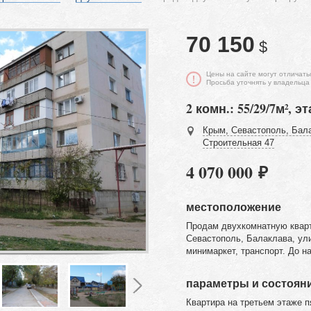
70 150
$
Цены на сайте могут отличать
Просьба уточнять у владельца
2 комн.: 55/29/7м², эт
Крым, Севастополь, Бала
Строительная 47
4 070 000 ₽
местоположение
Продам двухкомнатную кварт
Севастополь, Балаклава, ул
минимаркет, транспорт. До н
параметры и состоян
Квартира на третьем этаже п