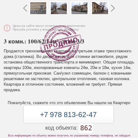
Цены на сайте могут отличаться от фактических
Просьба уточнять у владельца по телефону
3 комн.: 100/62/14м², этаж 3/3
Продается трехкомнатная квартира на третьем этаже трехэтажного
дома (сталинка). Во дворе места для стоянки автомобиля, рядом
остановка общественного транспорта и минимаркет. Общая площадь
квартиры 100м, изолированные комнаты 24м, 20м и 18м, кухня 14м,
прямоугольная прихожая. Сан/узел совмещен, балкон с кованными
решетками не застеклен, центральное отопление, газовая колонка.
Квартира в отличном состоянии, вложений не требует. Прямая
продажа.
Пожалуйста, скажите что это объявление Вы нашли на Квартиро
+7 978 813-62-47
862
код объекта:
Всю информацию по объекту можно получить по указанному номеру телефона, не забудьте