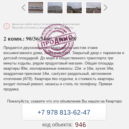
Цены на сайте могут отличаться от фактических
Просьба уточнять у владельца по телефону
2 комн.: 90/36/34м², этаж 6/8
Продается двухкомнатная квартира на шестом этаже
восьмиэтажного дома, лифт работает. Закрытый двор с паркингом и
детской площадкой. До моря и общественного транспорта три
минуты ходьбы, рядом продуктовый магазин. Общая площадь
квартиры 90м, изолированные комнаты: 22м и 16м, кухня 34м,
квадратная прихожая 14м, сан/узел раздельный, автономное
отопление (АГВ). Квартира без отделки, в стоимость квартиры
входит полный ремонт, нюансы и стиль по телефону. Прямая
продажа.
Пожалуйста, скажите что это объявление Вы нашли на Квартиро
+7 978 813-62-47
946
код объекта: