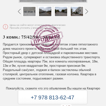
Цены на сайте могут отличаться от фактических
Просьба уточнять у владельца по телефону
3 комн.: 75/42/9м², этаж 5/5
Продается трехкомнатная квартира на пятом этаже пятиэтажного
дома чешского проекта. Над квартирой большей тех.этаж.
Просторный двор с детской площадкой и парковочными местами.
Рядом рынок, супермаркет и остановка общественного транспорта.
Общая площадь квартиры 75м, все комнаты изолированные, 18м,
13м и 9м, кухня квадратная 9м, просторная прихожая 9м.
Раздельный сан/узел, лоджия и балкон застеклены обычной
столяркой, центральное отопление, газовая колонка. Квартира в
среднем состоянии, подыскивают размен.
Пожалуйста, скажите что это объявление Вы нашли на Квартиро
+7 978 813-62-47