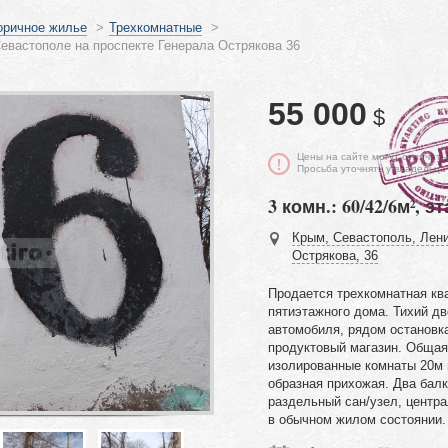
оричное жилье
>
Трехкомнатные
>
евастополе на проспекте Генерала Острякова 36
55 000
$
Цены на сайте могут отличать
Просьба уточнять у владельца
3 комн.: 60/42/6м², эт
Крым, Севастополь, Лени
Острякова, 36
Продается трехкомнатная кв
пятиэтажного дома. Тихий дв
автомобиля, рядом остановк
продуктовый магазин. Общая
изолированные комнаты 20м и
образная прихожая. Два балк
раздельный сан/узел, центра
в обычном жилом состоянии.