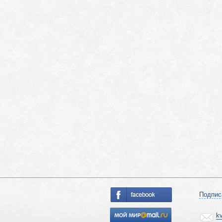
Подпис
k