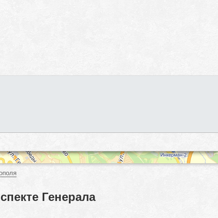
ополя
спекте Генерала