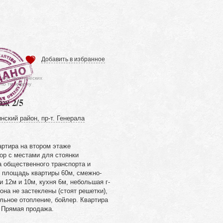
Добавить в избранное
ся от фактических
 по телефону
аж 2/5
нский район, пр-т. Генерала
артира на втором этаже
ор с местами для стоянки
а общественного транспорта и
 площадь квартиры 60м, смежно-
 12м и 10м, кухня 6м, небольшая г-
она не застеклены (стоят решетки),
льное отопление, бойлер. Квартира
 Прямая продажа.