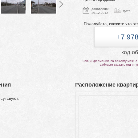
добавлено:
12
фото
29
29.12.2012
Пожалуйста, скажите что эт
+7 978
код о
Всю информацию по объекту можно 
забудьте сказать код ин
ения
Расположение квартир
тсутсвуют.