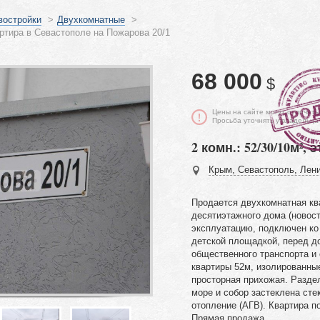
востройки
>
Двухкомнатные
>
ртира в Севастополе на Пожарова 20/1
68 000
$
Цены на сайте могут отличать
Просьба уточнять у владельца
2 комн.: 52/30/10м², э
Крым, Севастополь, Лени
Продается двухкомнатная кв
десятиэтажного дома (новост
эксплуатацию, подключен ко
детской площадкой, перед д
общественного транспорта и
квартиры 52м, изолированные
просторная прихожая. Разде
море и собор застеклена сте
отопление (АГВ). Квартира п
Прямая продажа.