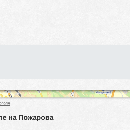
ополя
ле на Пожарова