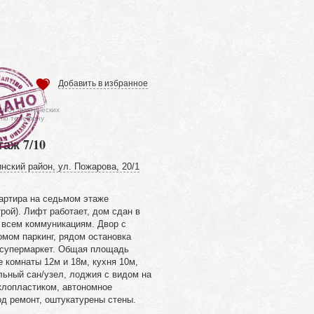
Добавить в избранное
ся от фактических
 по телефону
таж 7/10
нский район, ул. Пожарова, 20/1
артира на седьмом этаже
рой). Лифт работает, дом сдан в
 всем коммуникациям. Двор с
омом паркинг, рядом остановка
 супермаркет. Общая площадь
 комнаты 12м и 18м, кухня 10м,
льный сан/узел, лоджия с видом на
клопластиком, автономное
од ремонт, оштукатурены стены.