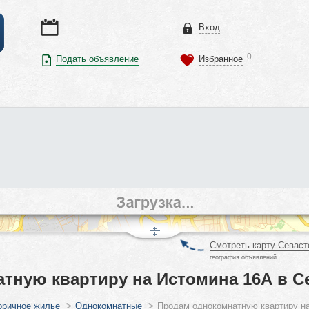
Вход
0
Подать объявление
Избранное
Смотреть карту Севаст
география объявлений
тную квартиру на Истомина 16А в С
оричное жилье
>
Однокомнатные
>
Продам однокомнатную квартиру н