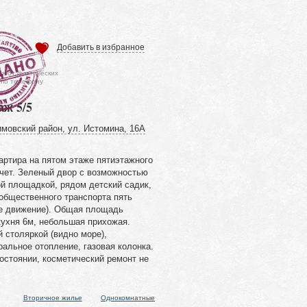
Добавить в избранное
ся от фактических
 по телефону
аж 5/5
мовский район, ул. Истомина, 16А
артира на пятом этаже пятиэтажного
ечет. Зеленый двор с возможностью
ой площадкой, рядом детский садик,
общественного транспорта пять
е движение). Общая площадь
кухня 6м, небольшая прихожая.
 столяркой (видно море),
альное отопление, газовая колонка.
остоянии, косметический ремонт не
Вторичное жилье
Однокомнатные