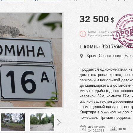
32 500
$
Цены на сайте могут отличать
Просьба уточнять у владельца
1 комн.: 32/17/6м², эт
Крым, Севастополь, Нахи
Продается однокомнатная кв
дома, шатровая крыша, не т
парковки и небольшой детск
до минимаркета и остановки 
минут ходьбы (односторонне
квартиры 32м, комната 17м, 
Балкон застеклен деревянной
совмещенный сан/узел, центр
Квартира в обычном жилом с
помешает. Прямая продажа.
добавлено:
11
фото
24
24.09.2013