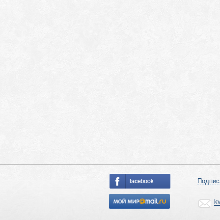
Подпис
k