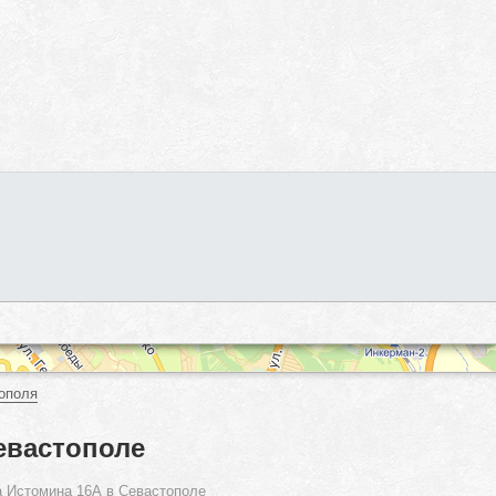
ополя
евастополе
а Истомина 16А в Севастополе