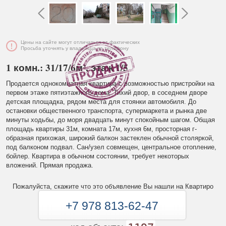
Цены на сайте могут отличаться от фактических
Просьба уточнять у владельца по телефону
1 комн.: 31/17/6м², этаж 1/5
Продается однокомнатная квартира с возможностью пристройки на
первом этаже пятиэтажного дома. Тихий двор, в соседнем дворе
детская площадка, рядом места для стоянки автомобиля. До
остановки общественного транспорта, супермаркета и рынка две
минуты ходьбы, до моря двадцать минут спокойным шагом. Общая
площадь квартиры 31м, комната 17м, кухня 6м, просторная г-
образная прихожая, широкий балкон застеклен обычной столяркой,
под балконом подвал. Сан/узел совмещен, центральное отопление,
бойлер. Квартира в обычном состоянии, требует некоторых
вложений. Прямая продажа.
Пожалуйста, скажите что это объявление Вы нашли на Квартиро
+7 978 813-62-47