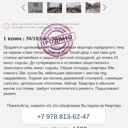
Цены на сайте могут отличаться от фактических
Просьба уточнять у владельца по телефону
1 комн.: 30/18/6м², этаж 1/5
Продается однокомнатная малосемейная квартира коридорного типа
на первом этаже пятиэтажного дома. Тихий двор с местами для
стоянки автомобиля и закрытой детской площадкой, до пляжа 10
минут ходьбы. До супермаркета и остановки общественного
транспорта семь минут ходьбы. Общая площадь квартиры 30м,
комната 18м, кухня 6м, небольшая прихожая с местом под
гардеробную. Лоджия застеклена деревянной столяркой, совмещен
сан/узел, центральное отопление, бойлер. Квартира в обычном
жилом состоянии, требует косметического ремонта. Подыскивают
размен.
Пожалуйста, скажите что это объявление Вы нашли на Квартиро
+7 978 813-62-47