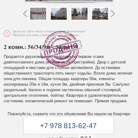
Цены на сайте могут отличаться от фактических
Просьба уточнять у владельца по телефону
2 комн.: 56/34/9м², этаж 1/9
Продается двухкомнатная квартира на первом этаже
девятиэтажного дома (возможность пристройки). Двор с детской
площадкой и местами для стоянки автомобиля. До остановки
общественного транспорта пять минут ходьбы. Возле дома зеленая
зона для пикника. Общая площадь квартиры 56м, комнаты
изолированы 20м и 14м, кухня 9м, двойная прихожая 8м. Сан/узел
раздельный, балкон и лоджия застеклены обычной столяркой,
центральное отопление, бойлер. Квартира в удовлетворительном
состоянии, косметический ремонт не помешает. Прямая продажа.
Пожалуйста, скажите что это объявление Вы нашли на Квартиро
+7 978 813-62-47