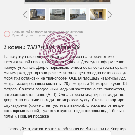
Цены на сайте могут отличаться от фактических
Просьба уточнять у владельца по телефону
2 комн.: 73/37/13м², этаж 2/6
На покупку новая двухкомнатная квартира на втором этаже
шестиэтажной новостройки Севастополя. Дом сдан, оформление
переуступка пая. Двор с парковкой, рядом остановка транспорта и
минимаркет, до торгово-развлекательно центра одна остановка, до
моря три остановки на транспорте. Общая площадь квартиры 72,5
метра, изолированные комнаты: 20,5 метров и 16 метров, кухня 13
метров. Санузел раздельный, лоджия застеклена стеклопакетом,
автономное отопление (АГВ). Одна сторона квартиры выходит во
двор, окна спальни выходят на морскую бухту. Стены в квартире
штукатурены (кроме стен туалета и ванной). Стяжка полов везде
есть (кроме ванной, туалета и кухни - подготовлены под "тёплые
полы"). Прямая продажа
Пожалуйста, скажите что это объявление Вы нашли на Квартиро