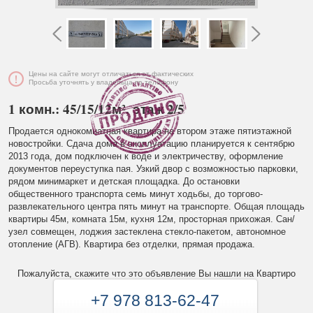
Цены на сайте могут отличаться от фактических
Просьба уточнять у владельца по телефону
1 комн.: 45/15/12м², этаж 2/5
Продается однокомнатная квартира на втором этаже пятиэтажной
новостройки. Сдача дома в эксплуатацию планируется к сентябрю
2013 года, дом подключен к воде и электричеству, оформление
документов переуступка пая. Узкий двор с возможностью парковки,
рядом минимаркет и детская площадка. До остановки
общественного транспорта семь минут ходьбы, до торгово-
развлекательного центра пять минут на транспорте. Общая площадь
квартиры 45м, комната 15м, кухня 12м, просторная прихожая. Сан/
узел совмещен, лоджия застеклена стекло-пакетом, автономное
отопление (АГВ). Квартира без отделки, прямая продажа.
Пожалуйста, скажите что это объявление Вы нашли на Квартиро
+7 978 813-62-47