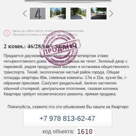
Цены на сайте могут отличаться от фактических
Просьба уточнять у владельца по телефону
2 комн.: 46/28/6м², этаж 4/4
Продается двухкомнатная квартира на четвертом этаже
четырехэтажного дома, шатровая крыша не течет. Зеленый двор с
парковкой, рядом продуктовый магазин и остановка общественного
транспорта. Тихий, экологически чистый район города. Общая
площадь квартиры 46м, смежные комнаты: 17м и 11м, кухня 6м, г-
образная прихожая. Сан/узел раздельный, балкон застеклен
обычной столяркой, центральное отопление, газовая колонка.
Квартира требует косметического ремонта, прямая продажа.
Пожалуйста, скажите что это объявление Вы нашли на Квартиро
+7 978 813-62-47
1610
код объекта: