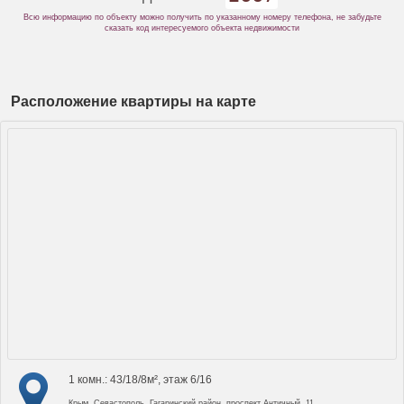
Всю информацию по объекту можно получить по указанному номеру телефона, не забудьте
сказать код интересуемого объекта недвижимости
Расположение квартиры на карте
1 комн.: 43/18/8м², этаж 6/16
Крым, Севастополь, Гагаринский район, проспект Античный, 11