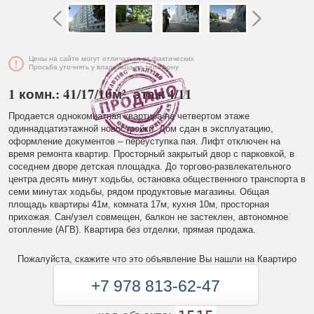
Цены на сайте могут отличаться от фактических
Просьба уточнять у владельца по телефону
1 комн.: 41/17/10м², этаж 4/11
Продается однокомнатная квартира на четвертом этаже
одиннадцатиэтажной новостройки. Дом сдан в эксплуатацию,
оформление документов – переуступка пая. Лифт отключен на
время ремонта квартир. Просторный закрытый двор с парковкой, в
соседнем дворе детская площадка. До торгово-развлекательного
центра десять минут ходьбы, остановка общественного транспорта в
семи минутах ходьбы, рядом продуктовые магазины. Общая
площадь квартиры 41м, комната 17м, кухня 10м, просторная
прихожая. Сан/узел совмещен, балкон не застеклен, автономное
отопление (АГВ). Квартира без отделки, прямая продажа.
Пожалуйста, скажите что это объявление Вы нашли на Квартиро
+7 978 813-62-47