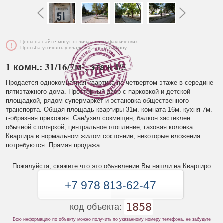
Цены на сайте могут отличаться от фактических
Просьба уточнять у владельца по телефону
1 комн.: 31/16/7м², этаж 4/5
Продается однокомнатная квартира на четвертом этаже в середине
пятиэтажного дома. Просторный двор с парковкой и детской
площадкой, рядом супермаркет и остановка общественного
транспорта. Общая площадь квартиры 31м, комната 16м, кухня 7м,
г-образная прихожая. Сан/узел совмещен, балкон застеклен
обычной столяркой, центральное отопление, газовая колонка.
Квартира в нормальном жилом состоянии, некоторые вложения
потребуются. Прямая продажа.
Пожалуйста, скажите что это объявление Вы нашли на Квартиро
+7 978 813-62-47
1858
код объекта:
Всю информацию по объекту можно получить по указанному номеру телефона, не забудьте