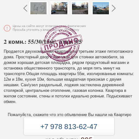
Цены на сайте могут отличаться от фактических
Просьба уточнять у владельца по телефону
2 комн.: 55/30/10м², этаж 3/5
Продается двухкомнатная квартира на третьем этаже пятиэтажного
дома. Просторный двор с местами для стоянки автомобиля, за
домом хорошая детская площадка, рядом продуктовый магазин и
остановка общественного транспорта, до моря пять минут на
транспорте.Общая площадь квартиры 55м, изолированные комнаты:
12м и 18м, кухня 10м, большая квадратная прихожая с двумя
нишами. Сан/узел раздельный, лоджия застеклена деревянной
столяркой, центральное отопление, газовая колонка. Квартира в
жилом состоянии, стены и потолки идеально ровные. Подыскивают
обмен.
Пожалуйста, скажите что это объявление Вы нашли на Квартиро
+7 978 813-62-47