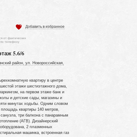
Добавить в избранное
ся от фактических
 по телефону
этаж 5.6/6
нский район, ул. Новороссийская,
ырехкомнатную квартиру в центре
 шестой этажи шестиэтажного дома,
аркингом, на первом этаже банк и
колы и детские сады, магазины и
яти минутах ходьбы
. Одним словом
 площадь квартиры 140 метров,
 санузла, три балкона с панарамным
отопление (АГВ). Дизайнерский
оборудована, 2 плазменных
 стиральная машинка, встроенная газ