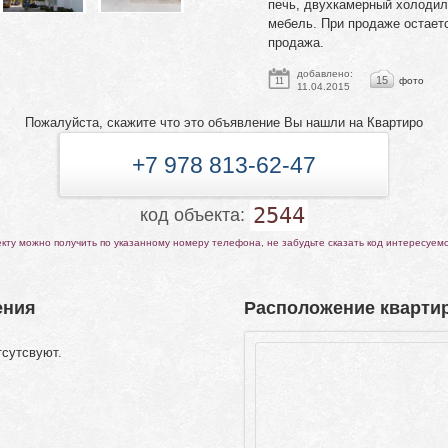
печь, двухкамерный холодил
мебель. При продаже остаетс
продажа.
добавлено:
15
фото
11
11.04.2015
Пожалуйста, скажите что это объявление Вы нашли на Квартиро
+7 978 813-62-47
2544
код объекта:
ту можно получить по указанному номеру телефона, не забудьте сказать код интересуем
ения
Расположение квартир
тсутсвуют.