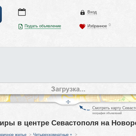
Вход
0
Подать объявление
Избранное
Смотреть карту Севаст
география объявлений
тиры в центре Севастополя на Новор
оричное жилье
>
Четырехкомнатные +
>