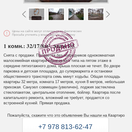
Цены на сайте могут отличаться от фактических
Просьба уточнять у владельца по телефону
1 комн.: 32/17/8м², этаж 5/5
Снята с продажи. Продается без посредников однокомнатная
малосемейная квартира коридорного типа на пятом этаже в
середине пятиэтажного дома, крыша плоская не течет. Во дворе
парковка и детская площадка, до супермаркета и остановки
общественного транспорта семь минут ходьбы. Общая площадь
квартиры 32 метра, комната 17 метров, кухня 8 метров, небольшая
прихожая. Санузел совмещен (увеличен), лоджия застеклена
стеклопакетом, центральное отопление, бойлер. Квартира после
капитального ремонта, вложений не требует, продается со
встроенной кухней. Прямая продажа.
Пожалуйста, скажите что это объявление Вы нашли на Квартиро
+7 978 813-62-47