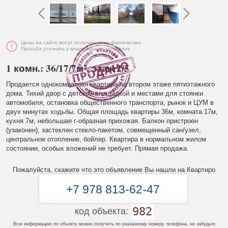
Цены на сайте могут отличаться от фактических
Просьба уточнять у владельца по телефону
1 комн.: 36/17/7м², этаж 2/5
Продается однокомнатная квартира на втором этаже пятиэтажного
дома. Тихий двор с детской площадкой и местами для стоянки
автомобиля, остановка общественного транспорта, рынок и ЦУМ в
двух минутах ходьбы. Общая площадь квартиры 36м, комната 17м,
кухня 7м, небольшая г-образная прихожая. Балкон пристроен
(узаконен), застеклен стекло-пакетом, совмещенный сан/узел,
центральное отопление, бойлер. Квартира в нормальном жилом
состоянии, особых вложений не требует. Прямая продажа.
Пожалуйста, скажите что это объявление Вы нашли на Квартиро
+7 978 813-62-47
982
код объекта:
Всю информацию по объекту можно получить по указанному номеру телефона, не забудьте