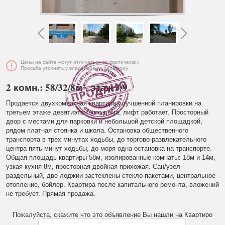
Цены на сайте могут отличаться от фактических
Просьба уточнять у владельца по телефону
2 комн.: 58/32/8м², этаж 3/9
Продается двухкомнатная квартира улучшенной планировки на
третьем этаже девятиэтажного дома, лифт работает. Просторный
двор с местами для парковки и небольшой детской площадкой,
рядом платная стоянка и школа. Остановка общественного
транспорта в трех минутах ходьбы, до торгово-развлекательного
центра пять минут ходьбы, до моря одна остановка на транспорте.
Общая площадь квартиры 58м, изолированные комнаты: 18м и 14м,
узкая кухня 8м, просторная двойная прихожая. Сан/узел
раздельный, две лоджии застеклены стекло-пакетами, центральное
отопление, бойлер. Квартира после капитального ремонта, вложений
не требует. Прямая продажа.
Пожалуйста, скажите что это объявление Вы нашли на Квартиро