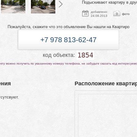
Подыскивают квартиру в дру
добавлено:
9
фото
24
24.08.2013
Пожалуйста, скажите что это объявление Вы нашли на Квартиро
+7 978 813-62-47
1854
код объекта:
ту можно получить по указанному номеру телефона, не забудьте сказать код интересуем
ения
Расположение квартир
тсутсвуют.