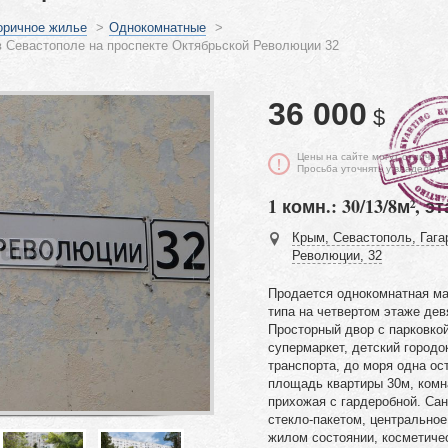
оричное жилье
>
Однокомнатные
>
 Севастополе на проспекте Октябрьской Революции 32
36 000
$
Цены на сайте могут отличать
Просьба уточнять у владельца
1 комн.: 30/13/8м², эт
Крым, Севастополь, Гагар
Революции, 32
Продается однокомнатная ма
типа на четвертом этаже дев
Просторный двор с парковко
супермаркет, детский городо
транспорта, до моря одна ос
площадь квартиры 30м, комн
прихожая с гардеробной. Сан
стекло-пакетом, центральное
жилом состоянии, косметиче