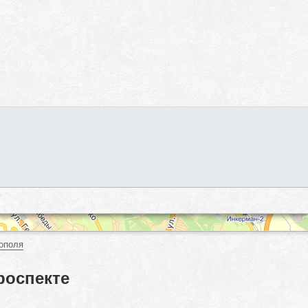
ополя
роспекте