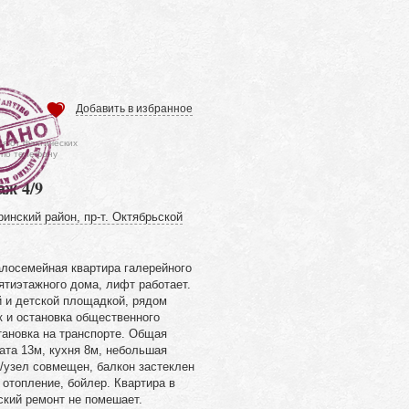
Добавить в избранное
ся от фактических
 по телефону
аж 4/9
инский район, пр-т. Октябрьской
лосемейная квартира галерейного
ятиэтажного дома, лифт работает.
й и детской площадкой, рядом
к и остановка общественного
тановка на транспорте. Общая
ата 13м, кухня 8м, небольшая
/узел совмещен, балкон застеклен
 отопление, бойлер. Квартира в
ский ремонт не помешает.