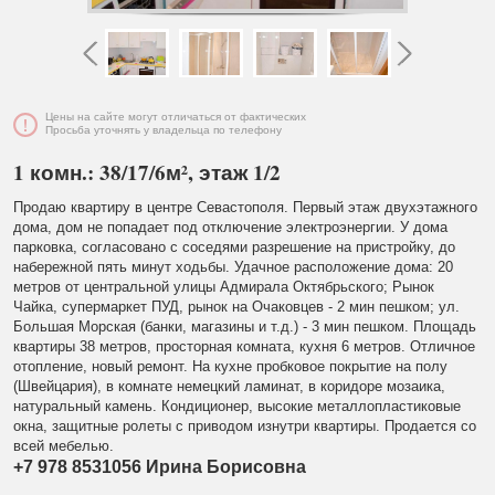
Цены на сайте могут отличаться от фактических
Просьба уточнять у владельца по телефону
1 комн.: 38/17/6м², этаж 1/2
Продаю квартиру в центре Севастополя. Первый этаж двухэтажного
дома, дом не попадает под отключение электроэнергии. У дома
парковка, согласовано с соседями разрешение на пристройку, до
набережной пять минут ходьбы. Удачное расположение дома: 20
метров от центральной улицы Адмирала Октябрьского; Рынок
Чайка, супермаркет ПУД, рынок на Очаковцев - 2 мин пешком; ул.
Большая Морская (банки, магазины и т.д.) - 3 мин пешком. Площадь
квартиры 38 метров, просторная комната, кухня 6 метров. Отличное
отопление, новый ремонт. На кухне пробковое покрытие на полу
(Швейцария), в комнате немецкий ламинат, в коридоре мозаика,
натуральный камень. Кондиционер, высокие металлопластиковые
окна, защитные ролеты с приводом изнутри квартиры. Продается со
всей мебелью.
+7 978 8531056 Ирина Борисовна