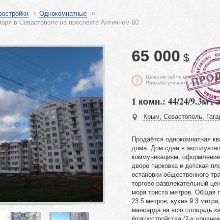
востройки
>
Однокомнатные
>
оря в Севастополе на проспекте Античном 60
65 000
$
Цены на сайте могут отличать
Просьба уточнять у владельца
1 комн.: 44/24/9.3м², 
Крым, Севастополь, Гагар
Продаётся однокомнатная кв
дома. Дом сдан в эксплуата
коммуникациям, оформление 
дворе парковка и детская пл
остановки общественного тра
торгово-развлекательный цен
моря триста метров. Общая 
23.5 метров, кухня 9.3 метр
мансарда на всю площадь кв
благоустройства (2-х уровнев