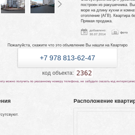
построен из ракушечника. Вы
море на длину кухни и комн
отопление (АГВ). Квартира б
Прямая продажа.
добавлено:
11
фото
30
30.07.2014
Пожалуйста, скажите что это объявление Вы нашли на Квартиро
+7 978 813-62-47
2362
код объекта:
ту можно получить по указанному номеру телефона, не забудьте сказать код интересуем
ения
Расположение квартир
тсутсвуют.