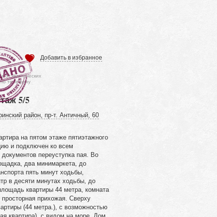
Добавить в избранное
ся от фактических
 по телефону
этаж 5/5
инский район, пр-т. Античный, 60
артира на пятом этаже пятиэтажного
цию и подключен ко всем
документов переуступка пая. Во
ощадка, два минимаркета, до
нспорта пять минут ходьбы,
тр в десяти минутах ходьбы, до
площадь квартиры 44 метра, комната
а, просторная прихожая. Сверху
артиры (44 метра.), с возможностью
ая квартира), с видом на море. Дом