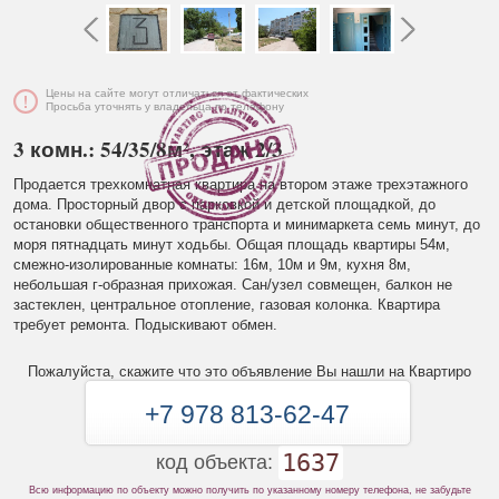
Цены на сайте могут отличаться от фактических
Просьба уточнять у владельца по телефону
3 комн.: 54/35/8м², этаж 2/3
Продается трехкомнатная квартира на втором этаже трехэтажного
дома. Просторный двор с парковкой и детской площадкой, до
остановки общественного транспорта и минимаркета семь минут, до
моря пятнадцать минут ходьбы. Общая площадь квартиры 54м,
смежно-изолированные комнаты: 16м, 10м и 9м, кухня 8м,
небольшая г-образная прихожая. Сан/узел совмещен, балкон не
застеклен, центральное отопление, газовая колонка. Квартира
требует ремонта. Подыскивают обмен.
Пожалуйста, скажите что это объявление Вы нашли на Квартиро
+7 978 813-62-47
1637
код объекта:
Всю информацию по объекту можно получить по указанному номеру телефона, не забудьте