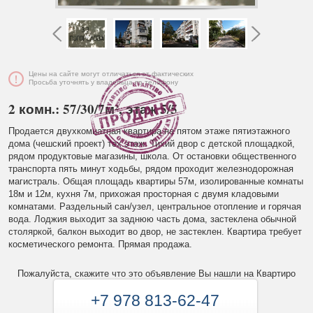
Цены на сайте могут отличаться от фактических
Просьба уточнять у владельца по телефону
2 комн.: 57/30/7м², этаж 5/5
Продается двухкомнатная квартира на пятом этаже пятиэтажного
дома (чешский проект) тех.этаж. Тихий двор с детской площадкой,
рядом продуктовые магазины, школа. От остановки общественного
транспорта пять минут ходьбы, рядом проходит железнодорожная
магистраль. Общая площадь квартиры 57м, изолированные комнаты
18м и 12м, кухня 7м, прихожая просторная с двумя кладовыми
комнатами. Раздельный сан/узел, центральное отопление и горячая
вода. Лоджия выходит за заднюю часть дома, застеклена обычной
столяркой, балкон выходит во двор, не застеклен. Квартира требует
косметического ремонта. Прямая продажа.
Пожалуйста, скажите что это объявление Вы нашли на Квартиро
+7 978 813-62-47