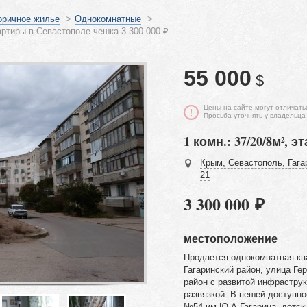
оричное жилье
>
Однокомнатные
>
ртиры в Севастополе чешка 3 300 000 ₽
55 000
$
Цены на сайте могут отличать
Просьба уточнять у владельца
1 комн.: 37/20/8м², эт
Крым, Севастополь, Гага
21
3 300 000 ₽
местоположение
Продается однокомнатная кв
Гагаринский район, улица Ге
район с развитой инфраструк
развязкой. В пешей доступн
№54 им Ю.А.Гагарина, детск