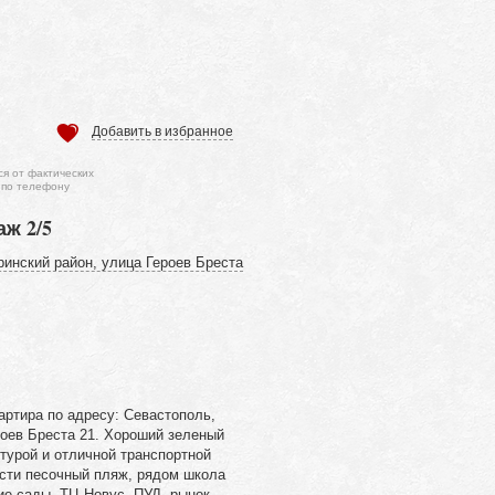
Добавить в избранное
ся от фактических
 по телефону
аж 2/5
ринский район, улица Героев Бреста
артира по адресу: Севастополь,
роев Бреста 21. Хороший зеленый
турой и отличной транспортной
ости песочный пляж, рядом школа
ие сады, ТЦ Новус, ПУД, рынок